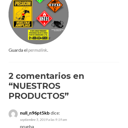
Guarda el
permalink
.
2 comentarios en
“
NUESTROS
PRODUCTOS
”
null_n96pt5kb
dice:
septiembre 5, 2019 a las 9:19 am
prueba